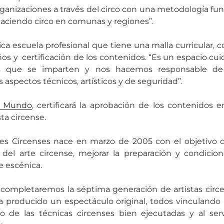
anizaciones a través del circo con una metodología fu
haciendo circo en comunas y regiones”.
ica escuela profesional que tiene una malla curricular, 
ños y certificación de los contenidos. “Es un espacio c
nas que se imparten y nos hacemos responsable de
 aspectos técnicos, artísticos y de seguridad”.
l Mundo
, certificará la aprobación de los contenidos e
ta circense.
es Circenses nace en marzo de 2005 con el objetivo d
n del arte circense, mejorar la preparación y condici
e escénica.
 completaremos la séptima generación de artistas circ
a producido un espectáculo original, todos vinculando l
o de las técnicas circenses bien ejecutadas y al ser