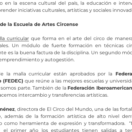
 en la escena cultural del país, la educación e inter
nder iniciativas culturales, artísticas y sociales innovad
 de la Escuela de Artes Circense
la curricular
que forma en el arte del circo de manera
les. Un módulo de fuerte formación en técnicas circ
te es la buena factura de la disciplina. Un segundo módu
 emprendimiento y autogestión.
e la malla curricular están aprobados por la
Federa
o (FEDEC)
que reúne a las mejores escuelas y universid
 somos parte. También de la
Federación Iberoamericana
acemos intercambio y transferencias artísticas.
iménez
, directora de El Circo del Mundo, una de las forta
, además de la formación artística de alto nivel dent
co como herramienta de expresión y transformadora. “
e el primer año los estudiantes tienen salidas a ter