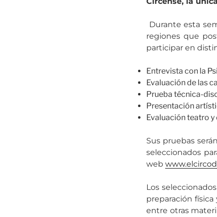
Circense, la única
Durante esta sem
regiones que post
participar en dist
Entrevista con la P
Evaluación de las c
Prueba técnica-disc
Presentación artíst
Evaluación teatro y
Sus pruebas serán
seleccionados par
web
www.elcirco
Los seleccionados
preparación física
entre otras materi