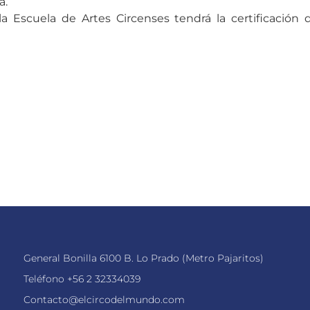
a.
a Escuela de Artes Circenses tendrá la certificación
General Bonilla 6100 B. Lo Prado (Metro Pajaritos)
Teléfono
+56 2 32334039
Contacto@elcircodelmundo.com