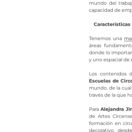
mundo del trabajo
capacidad de empre
Características
Tenemos una
mal
áreas fundamenta
donde lo importan
y uno espacial de
Los contenidos d
Escuelas de Circ
mundo, de la cual
través de la que h
Para
Alejandra J
de Artes Circense
formación en cir
decorativo, desd