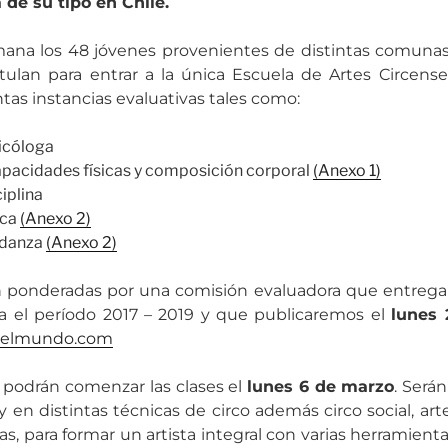
 de su tipo en Chile.
ana los 48 jóvenes provenientes de distintas comunas
ulan para entrar a la única Escuela de Artes Circens
intas instancias evaluativas tales como:
sicóloga
apacidades físicas y composición corporal
(Anexo 1)
iplina
ica
(Anexo 2)
 danza
(Anexo 2)
 ponderadas por una comisión evaluadora que entregará 
a el período 2017 – 2019 y que publicaremos el
lunes
delmundo.com
 podrán comenzar las clases el
lunes 6 de marzo
. Será
 y en distintas técnicas de circo además circo social, arte
as, para formar un artista integral con varias herramienta