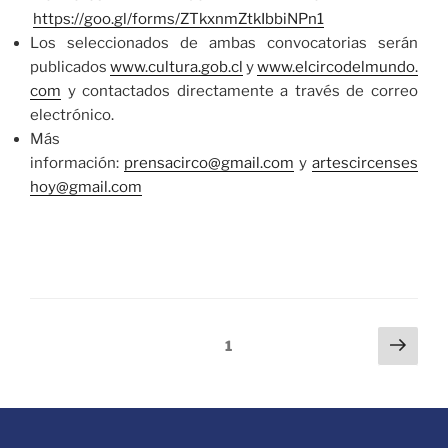
https://goo.gl/forms/ZTkxnmZtkIbbiNPn1
Los seleccionados de ambas convocatorias serán
publicados
www.cultura.gob.cl
y
www.elcircodelmundo.
com
y contactados directamente a través de correo
electrónico.
Más
información:
prensacirco@gmail.com
y
artescircenses
hoy@gmail.com
1