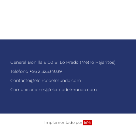
General Bonilla 6100 B. Lo Prado (Metro Pajaritos)
Teléfono
+56 2 32334039
Contacto@elcircodelmundo.com
Comunicaciones@elcircodelmundo.com
Implementado por
id1®