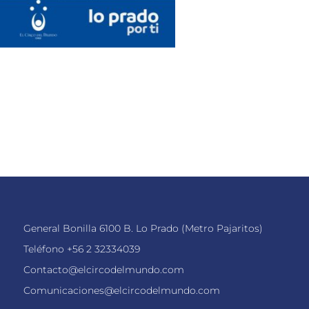
General Bonilla 6100 B. Lo Prado (Metro Pajaritos)
Teléfono
+56 2 32334039
Contacto@elcircodelmundo.com
Comunicaciones@elcircodelmundo.com