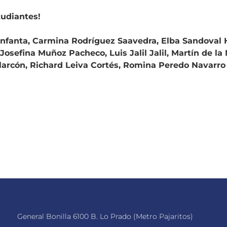
tudiantes!
fanta, Carmina Rodríguez Saavedra, Elba Sandoval H
Josefina Muñoz Pacheco, Luis Jalil Jalil, Martín de la
larcón, Richard Leiva Cortés, Romina Peredo Navarro 
General Bonilla 6100 B. Lo Prado (Metro Pajaritos)