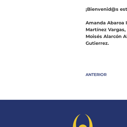
¡Bienvenid@s es
Amanda Abaroa In
Martínez Vargas, 
Moisés Alarcón A
Gutierrez.
ANTERIOR