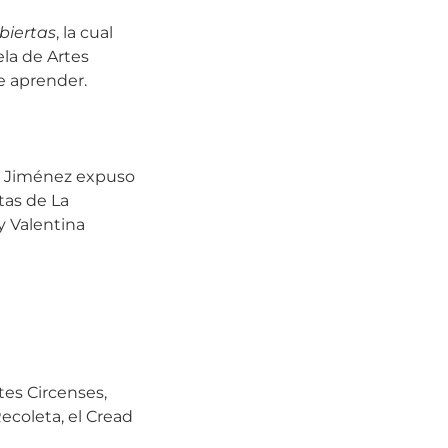
biertas
, la cual
ela de Artes
e aprender.
ra Jiménez expuso
tas de La
y Valentina
es Circenses,
Recoleta, el Cread