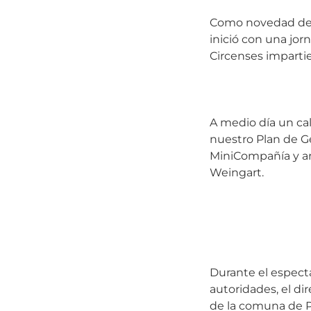
Como novedad de e
inició con una jor
Circenses imparti
A medio día un ca
nuestro Plan de G
MiniCompañía y ar
Weingart.
Durante el espect
autoridades, el dir
de la comuna de P