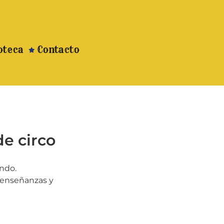
oteca
Contacto
de circo
undo.
, enseñanzas y