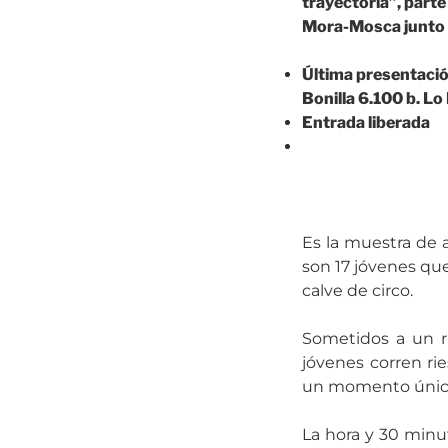
trayectoria”, part
Mora-Mosca junto a
Última presentació
Bonilla 6.100 b. L
Entrada liberada
Es la muestra de a
son 17 jóvenes qu
calve de circo.
Sometidos a un ri
jóvenes corren ri
un momento únic
La hora y 30 minu