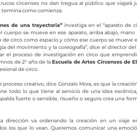
 trucos circenses no dan tregua al público que viajará j
a termina como comienza.
ones de una trayectoria”
investiga en el “aparato de ci
l cuerpo se mueve en ese aparato, arriba abajo, mano 
ato de circo como espacio y cómo ese cuerpo se mueve e
ia del movimiento y la coreografía”, dice el director de
car el proceso de investigación en circo que emprend
umnos de 2° año de la
Escuela de Artes Circenses de E
esional de circo.
e proceso creativo, dice Gonzalo Mora, es que la creaci
ne todo lo que tiene al servicio de una idea escénica,
espalda fuerte o sensible, risueño o seguro crea una fo
 La dirección va ordenando la creación en un viaje 
odos los que lo vean. Queremos comunicar una emoció