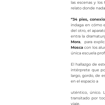
las escenas y los
relato donde nad
“34 pies, conexi
indaga en cómo e
del otro, el apar
entra la dramaturg
Mora
, para expli
Mosca
con los al
única escuela prof
El hallazgo de est
intérprete que po
largo, gordo, de 
en el espacio a
uténtico, único.
transitado por t
viaje.