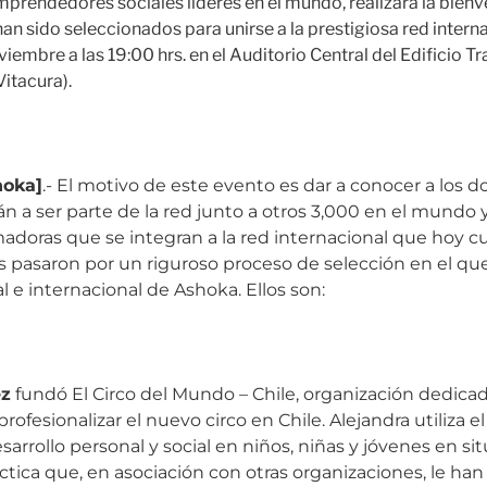
mprendedores sociales líderes en el mundo, realizará la bien
an sido seleccionados para unirse a la prestigiosa red interna
iembre a las 19:00 hrs. en el Auditorio Central del Edificio 
itacura).
hoka]
.- El motivo de este evento es dar a conocer a los
n a ser parte de la red junto a otros 3,000 en el mundo y
madoras que se integran a la red internacional que hoy 
s pasaron por un riguroso proceso de selección en el qu
al e internacional de Ashoka. Ellos son:
ez
fundó El Circo del Mundo – Chile, organización dedicad
rofesionalizar el nuevo circo en Chile. Alejandra utiliza 
arrollo personal y social en niños, niñas y jóvenes en si
áctica que, en asociación con otras organizaciones, le ha