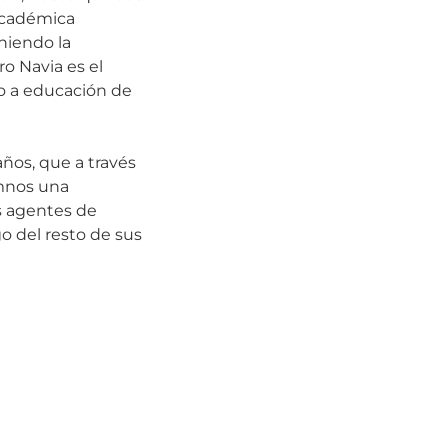
 académica
eniendo la
o Navia es el
o a educación de
ños, que a través
umnos una
os agentes de
o del resto de sus