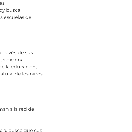
es
Hoy busca
as escuelas del
 través de sus
radicional.
de la educación,
tural de los niños
man a la red de
cia, busca que sus