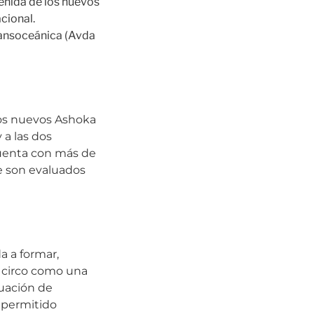
venida de los nuevos
cional.
Transoceánica (Avda
 dos nuevos Ashoka
 a las dos
cuenta con más de
e son evaluados
a a formar,
el circo como una
tuación de
n permitido