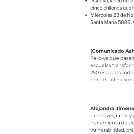
Ashoka, la red de e
cinco chilenos que h
Miércoles 23 de Nov
Santa María 5888, V
[Comunicado As
Fellows que pasará
escuelas transfor
250 escuelas.Todo
por el staff nacion
Alejandra Jimén
promover, crear y p
herramienta de des
vulnerabilidad, pr