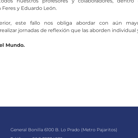
dos nuestros profesores y colaboradores, dentro 
 Feres y Eduardo León.
terior, este fallo nos obliga abordar con aún mayo
ealizar jornadas de reflexión que las aborden individual
del Mundo.
General Bonilla 6100 B. Lo Prado (Metro Pajaritos)