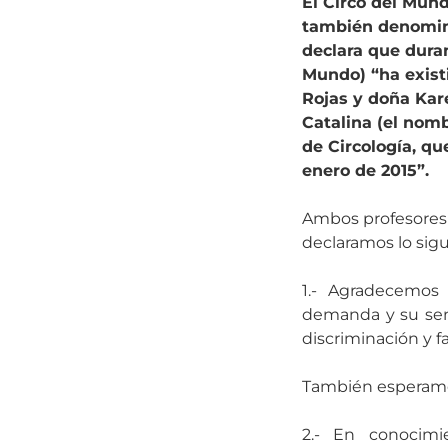
El Circo del Mund
también denomina
declara que duran
Mundo) “
ha exis
Rojas y doña Kar
Catalina (el nom
de Circología, qu
enero de 2015”.
Ambos profesores 
declaramos lo sigu
1.- Agradecemos
demanda y su sen
discriminación y f
También esperamo
2.- En conocimi