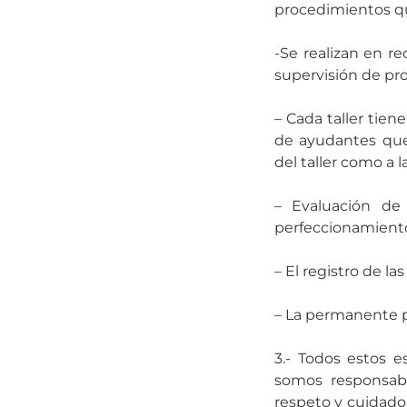
procedimientos que
-Se realizan en re
supervisión de pr
– Cada taller tien
de ayudantes que 
del taller como a l
– Evaluación de 
perfeccionamient
– El registro de la
– La permanente par
3.- Todos estos e
somos responsab
respeto y cuidado 