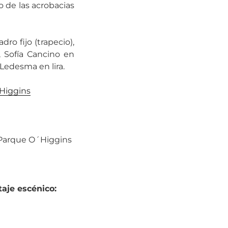
o de las acrobacias
ro fijo (trapecio),
 Sofía Cancino en
Ledesma en lira.
’Higgins
arque O´Higgins
aje escénico: