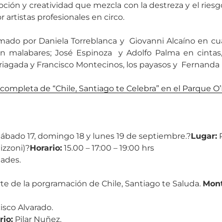
oción y creatividad que mezcla con la destreza y el riesg
 artistas profesionales en circo.
mado por Daniela Torreblanca y Giovanni Alcaíno en cuad
en malabares; José Espinoza y Adolfo Palma en cintas,
riagada y Francisco Montecinos, los payasos y Fernanda 
completa de “Chile, Santiago te Celebra” en el Parque O
 Sábado 17, domingo 18 y lunes 19 de septiembre.?
Lugar:
P
izzoni)?
Horario:
15.00 – 17:00 – 19:00 hrs
dades.
te de la porgramación de Chile, Santiago te Saluda.
Mont
isco Alvarado.
rio:
Pilar Nuñez.