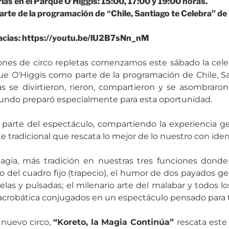
ias en el Parque O’Higgis: 15:00, 17:00 y 19:00 horas.
arte de la programación de “Chile, Santiago te Celebra” de
bacias: https://youtu.be/lU2B7sNn_nM
iones de circo repletas comenzamos este sábado la cele
que O’Higgis como parte de la programación de Chile, Sa
s se divirtieron, rieron, compartieron y se asombrar
Mundo preparó especialmente para esta oportunidad.
o parte del espectáculo, compartiendo la experiencia gen
e tradicional que rescata lo mejor de lo nuestro con iden
agia, más tradición en nuestras tres funciones donde
go del cuadro fijo (trapecio), el humor de dos payados gen
telas y pulsadas; el milenario arte del malabar y todos lo
acrobática conjugados en un espectáculo pensado para to
 nuevo circo,
“Koreto, la Magia Continúa”
rescata este 