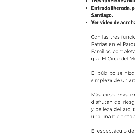
Tres funciones diar
Entrada liberada, p
Santiago.
Ver video de acro
Con las tres func
Patrias en el Par
Familias completa
que El Circo del 
El público se hiz
simpleza de un art
Más circo, más m
disfrutan del ries
y belleza del aro, 
una una bicicleta 
El espectáculo de