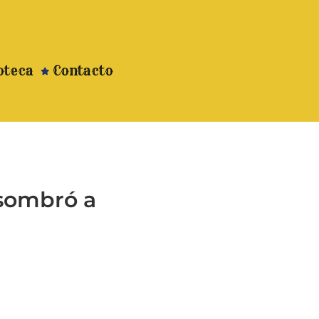
oteca
Contacto
asombró a