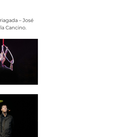
riagada – José
ía Cancino.