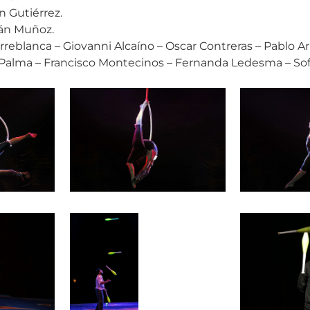
on Gutiérrez.
án Muñoz.
rreblanca – Giovanni Alcaíno – Oscar Contreras – Pablo Ar
 Palma – Francisco Montecinos – Fernanda Ledesma – Sof