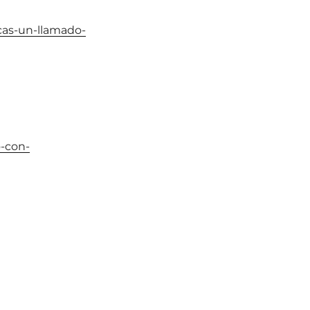
icas-un-llamado-
o-con-