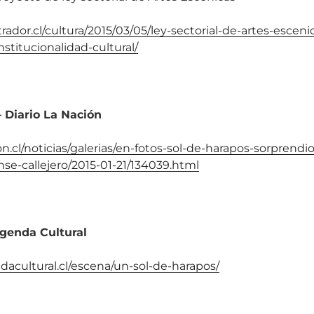
ador.cl/cultura/2015/03/05/ley-sectorial-de-artes-escen
nstitucionalidad-cultural/
– Diario La Nación
n.cl/noticias/galerias/en-fotos-sol-de-harapos-sorprendi
nse-callejero/2015-01-21/134039.html
Agenda Cultural
dacultural.cl/escena/un-sol-de-harapos/