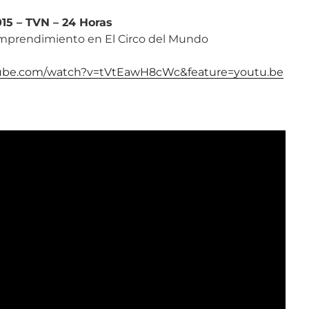
15 – TVN – 24 Horas
emprendimiento en El Circo del Mundo
tube.com/watch?v=tVtEawH8cWc&feature=youtu.be