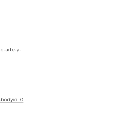
e-arte-y-
&bodyid=0