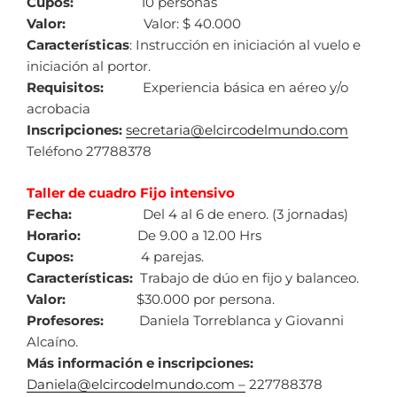
Cupos:
10 personas
Valor:
Valor: $ 40.000
Características
: Instrucción en iniciación al vuelo e
iniciación al portor.
Requisitos:
Experiencia básica en aéreo y/o
acrobacia
Inscripciones:
secretaria@elcircodelmundo.com
Teléfono 27788378
Taller de cuadro Fijo intensivo
Fecha:
Del 4 al 6 de enero. (3 jornadas)
Horario:
De 9.00 a 12.00 Hrs
Cupos:
4 parejas.
Características:
Trabajo de dúo en fijo y balanceo.
Valor:
$30.000 por persona.
Profesores:
Daniela Torreblanca y Giovanni
Alcaíno.
Más información e inscripciones:
Daniela@elcircodelmundo.com –
227788378