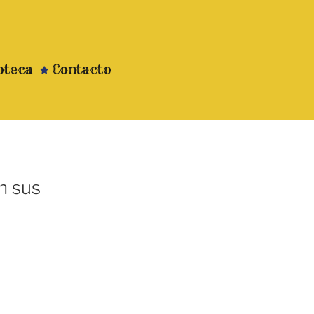
oteca
Contacto
n sus