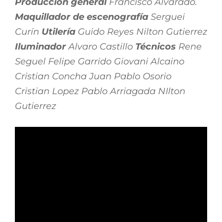
Producción general
Francisco Alvarado.
Maquillador de escenografía
Serguei
Curín
Utilería
Guido Reyes Nilton Gutierrez
Iluminador
Alvaro Castillo
Técnicos
Rene
Seguel Felipe Garrido Giovani Alcaino
Cristian Concha Juan Pablo Osorio
Cristian Lopez Pablo Arriagada NIlton
Gutierrez