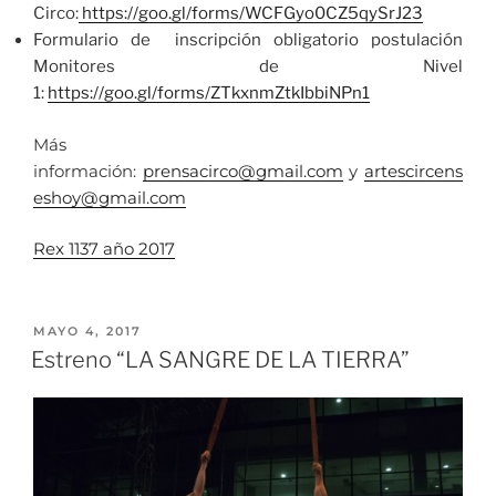
Circo:
https://goo.gl/forms/WCFGyo0CZ5qySrJ23
Formulario de inscripción obligatorio postulación
Monitores de Nivel
1:
https://goo.gl/forms/ZTkxnmZtkIbbiNPn1
Más
información:
prensacirco@gmail.com
y
artescircens
eshoy@gmail.com
Rex 1137 año 2017
MAYO 4, 2017
Estreno “LA SANGRE DE LA TIERRA”