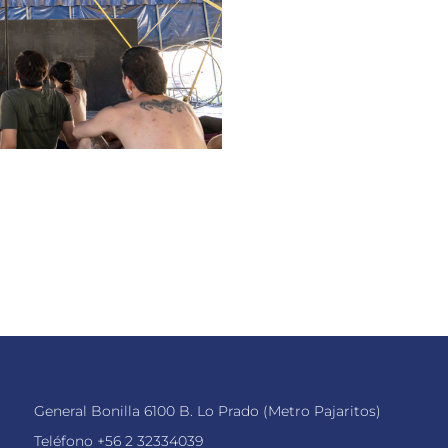
General Bonilla 6100 B. Lo Prado (Metro Pajaritos)
Teléfono
+56 2 32334039