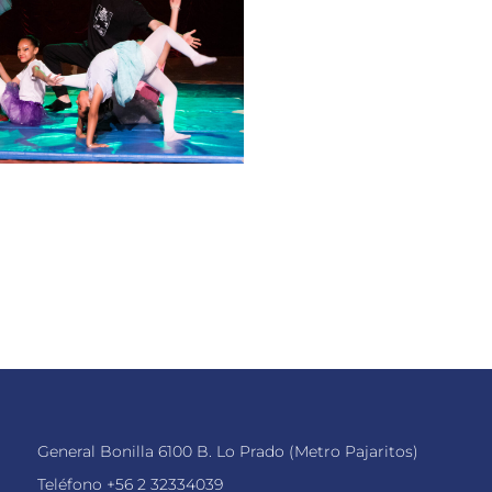
General Bonilla 6100 B. Lo Prado (Metro Pajaritos)
Teléfono
+56 2 32334039