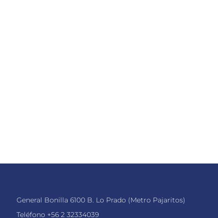
General Bonilla 6100 B. Lo Prado (Metro Pajaritos)
Teléfono
+56 2 32334039