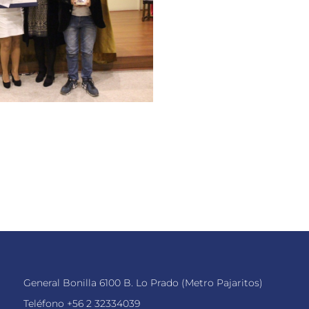
General Bonilla 6100 B. Lo Prado (Metro Pajaritos)
Teléfono
+56 2 32334039