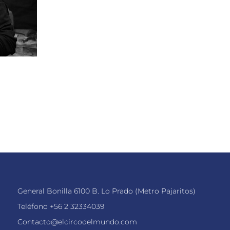
General Bonilla 6100 B. Lo Prado (Metro Pajaritos)
Teléfono
+56 2 32334039
Contacto@elcircodelmundo.com